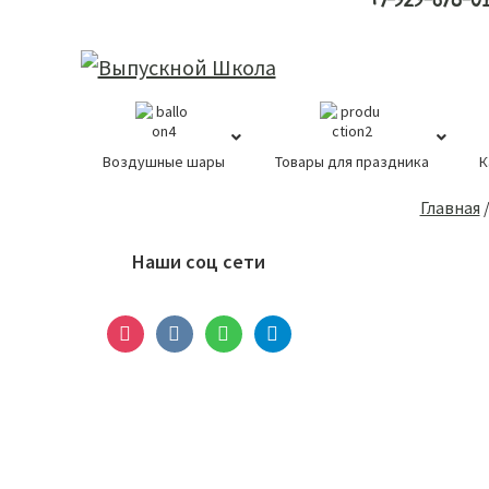
+7-929-678-0
Воздушные шары
Товары для праздника
К
Основной
Главная
сайдбар
Наши соц сети
instagram
vkontakte
whatsapp
telegram