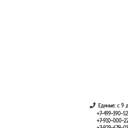
Skip
Skip
лунный шарик
to
to
main
primary
content
sidebar
Единые: с 9 
+7-499-390-52
+7-910-000-2