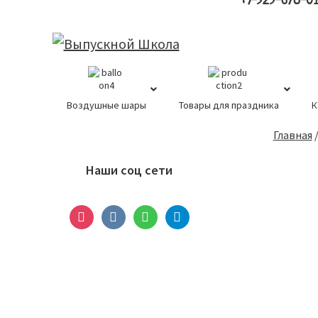
+7-929-678-0
Воздушные шары
Товары для праздника
К
Основной
Главная
сайдбар
Наши соц сети
instagram
vkontakte
whatsapp
telegram