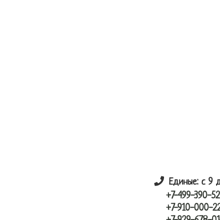
Skip
Skip
лунный шарик
to
to
main
primary
content
sidebar
Единые: с 9 
+7-499-390-52
+7-910-000-2