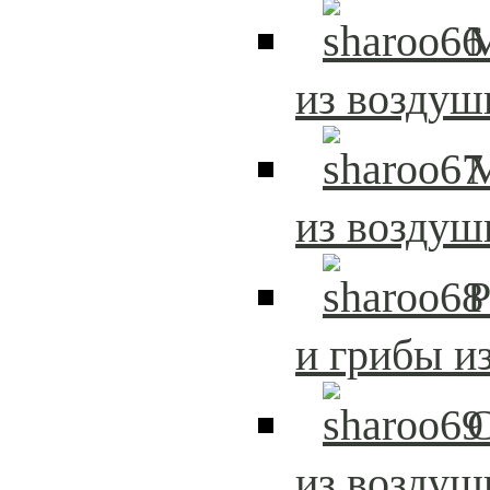
из возду
из возду
Р
и грибы и
из возду