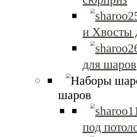
и Хвосты 
для шаров
шаров
под потол