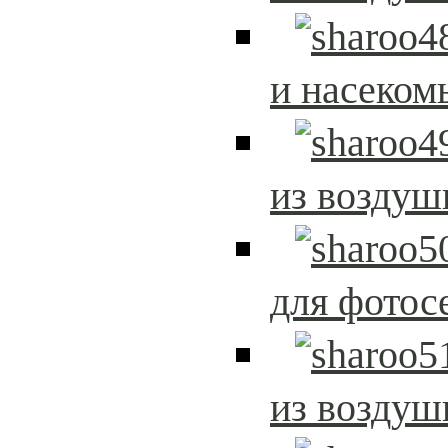
и насеком
из возду
для фотос
из возду