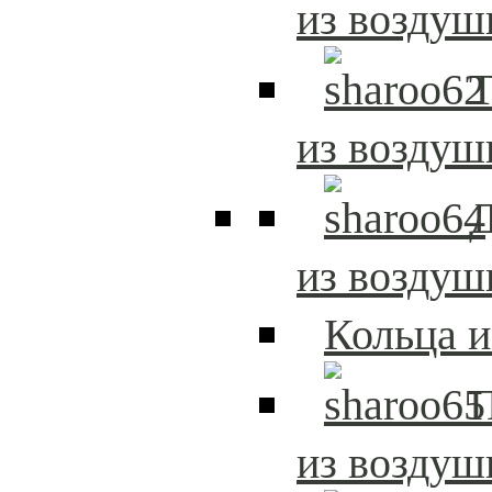
из возду
Т
из возду
Д
из возду
Кольца 
из возду