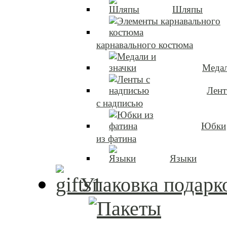
Шляпы
карнавального костюма
Медал
Лен
с надписью
Юбки
из фатина
Языки
Упаковка подарк