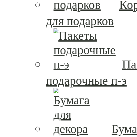
Ко
для подарков
Па
подарочные п-э
Бума