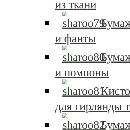
из ткани
Бума
и фанты
Бума
и помпоны
Кисто
для гирлянды т
Бума