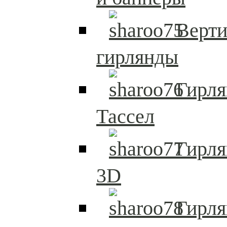
Верти
гирлянды
Гирля
Тассел
Гирл
3D
Гирл