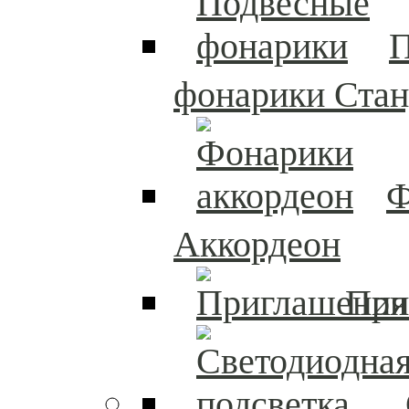
П
фонарики Стан
Ф
Аккордеон
При