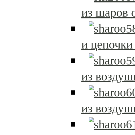
из шаров 
и цепочки
из возду
из возду