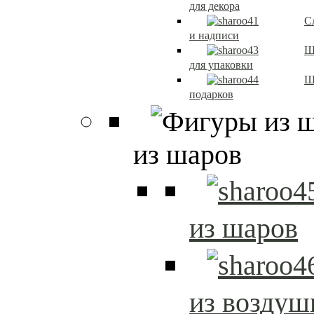
для декора
С
и надписи
Ш
для упаковки
Ш
подарков
из шаров
из шаров
из возду