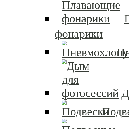
фонарики
П
Д
Подв