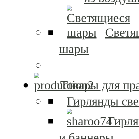
Светя
шары
Товары для пр
Гирлянды св
Гирл
и баннеры