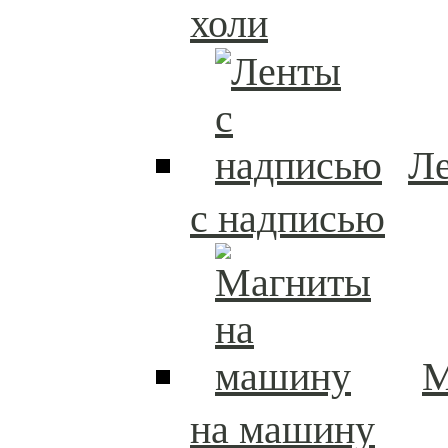
холи
Л
с надписью
М
на машину