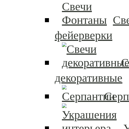
Св
фейерверки
С
декоративные
Серп