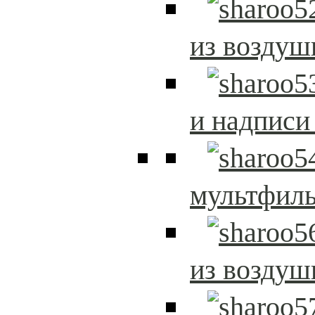
из возду
и надписи
мультфиль
из возду