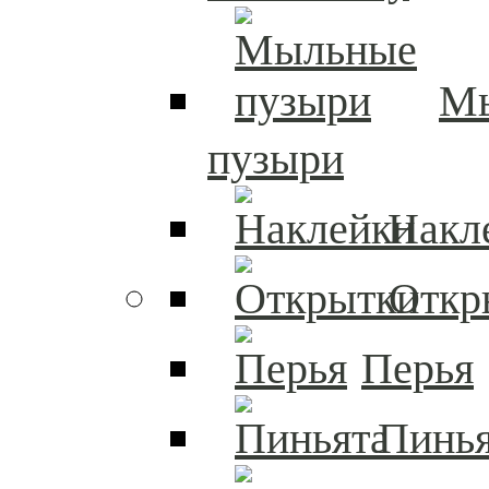
М
пузыри
Накл
Откр
Перья
Пинья