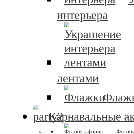
интерьера
лентами
Флаж
Карнавальные а
Фотоб