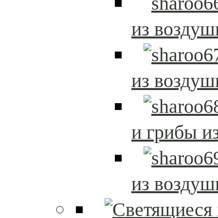
из возду
из возду
и грибы и
из возду