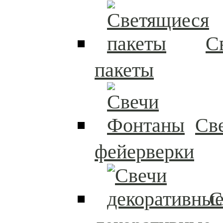
С
пакеты
Св
фейерверки
С