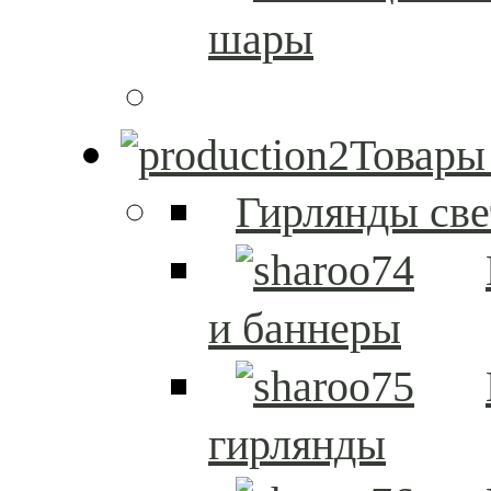
шары
Товары
Гирлянды св
и баннеры
гирлянды