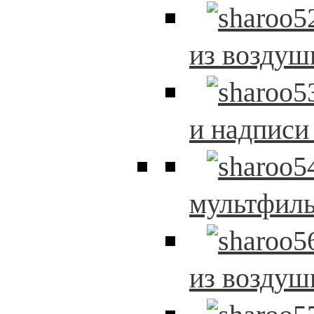
из возду
и надписи
мультфиль
из возду