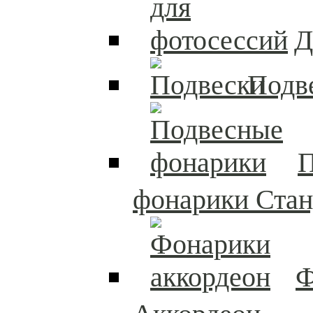
Д
Подв
П
фонарики Стан
Ф