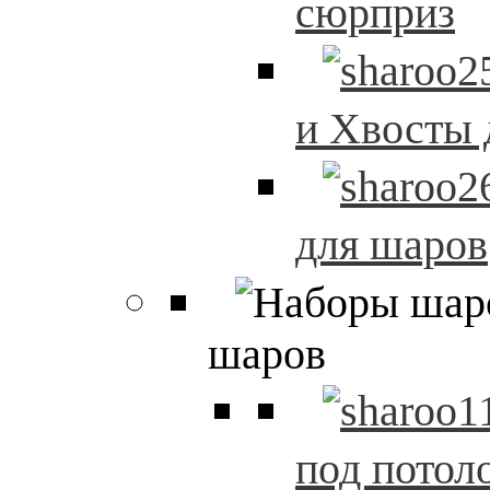
сюрприз
и Хвосты 
для шаров
шаров
под потол