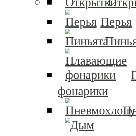
Откр
Перья
Пинья
фонарики
П