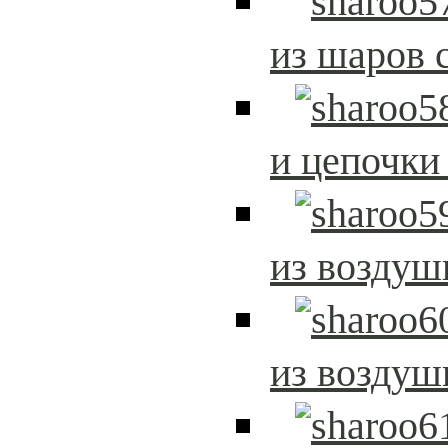
из шаров 
и цепочки
из возду
из возду