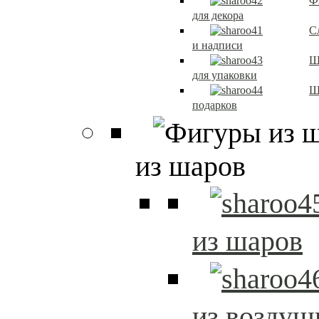
Ф
для декора
С
и надписи
Ш
для упаковки
Ш
подарков
из шаров
из шаров
из возду