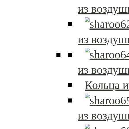
из возду
из возду
из возду
Кольца 
из возду