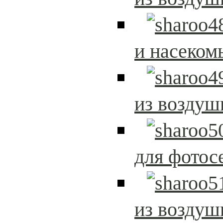
и насеком
из возду
для фотос
из возду