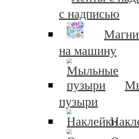
с надписью
Магни
на машину
М
пузыри
Накл