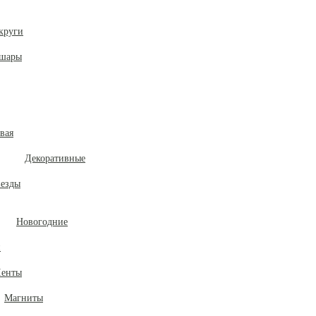
круги
 шары
вая
Декоративные
везды
Новогодние
и
енты
Магниты