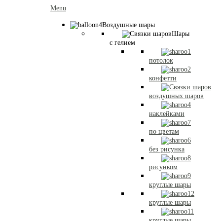
Menu
Воздушные шары
Шары
с гелием
потолок
конфетти
воздушных шаров
наклейками
по цветам
без рисунка
рисунком
круглые шары
круглые шары
круглые шары