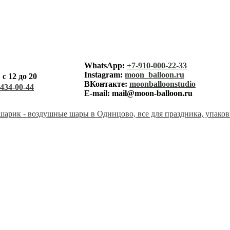
лунный ша
WhatsApp:
+7-910-000-22-33
Instagram:
moon_balloon.ru
с 12 до 20
каталог
ВКонтакте:
moonballoonstudio
-434-00-44
E-mail:
mail@moon-balloon.ru
корзина
заказ
оплата
доставк
контакт