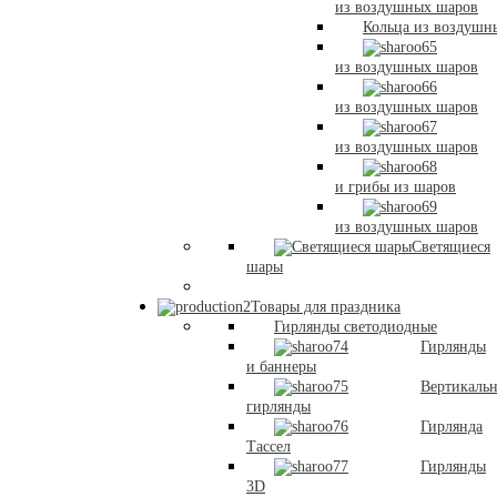
из воздушных шаров
Кольца из воздушн
из воздушных шаров
из воздушных шаров
из воздушных шаров
и грибы из шаров
из воздушных шаров
Светящиеся
шары
Товары для праздника
Гирлянды светодиодные
Гирлянды
и баннеры
Вертикаль
гирлянды
Гирлянда
Тассел
Гирлянды
3D