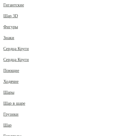
Гигантские
Шар 3D
Фигуры
Знаки
Сердца Круги
Сердца Круги
Поющие
Ходячие
Шары
Шар в шаре
Грузики
Шар