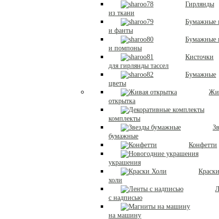
Гирлянды
из ткани
Бумажные 
и фанты
Бумажные
и помпоны
Кисточки
для гирлянды тассел
Бумажные
цветы
Жи
открытка
комплекты
З
бумажные
Конфетти
украшения
Краск
холи
Л
с надписью
на машину