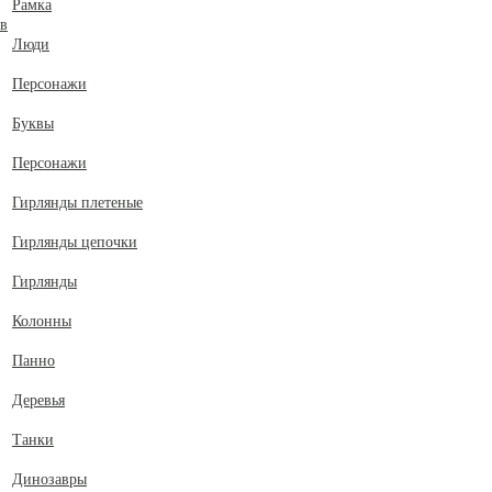
Рамка
ов
Люди
Персонажи
Буквы
Персонажи
Гирлянды плетеные
Гирлянды цепочки
Гирлянды
Колонны
Панно
Деревья
Танки
Динозавры