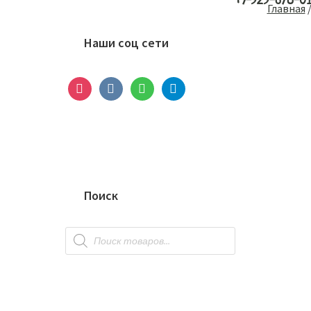
+7-929-678-0
Основной
Главная
сайдбар
Наши соц сети
instagram
vkontakte
whatsapp
telegram
Поиск
Поиск
товаров