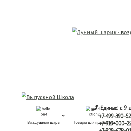
Skip
Skip
лунный шарик
to
to
main
primary
content
sidebar
Единые: с 9 
+7-499-390-52
Воздушные шары
Товары для праздника
К
+7-910-000-2