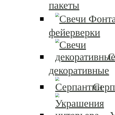
пакеты
фейерверки
С
декоративные
Серп