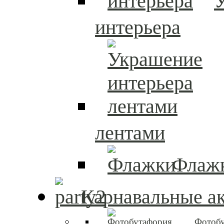
интерьера
лентами
Флаж
Карнавальные а
Фотоб