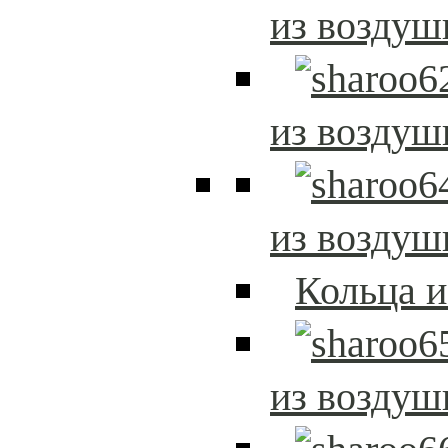
из возду
из возду
из возду
Кольца 
из возду