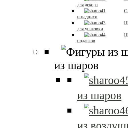
для декора
С
и надписи
Ш
для упаковки
Ш
подарков
из шаров
из шаров
из возду