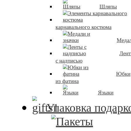
Шляпы
карнавального костюма
Медал
Лен
с надписью
Юбки
из фатина
Языки
Упаковка подарк