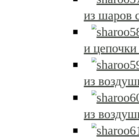
из шаров 
и цепочки
из возду
из возду