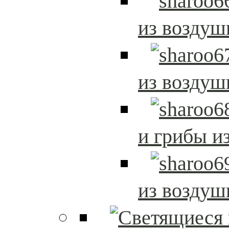
из возду
из возду
и грибы и
из возду