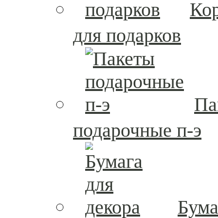
Ко
для подарков
Па
подарочные п-э
Бума