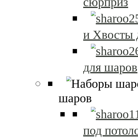
сюрприз
и Хвосты 
для шаров
шаров
под потол