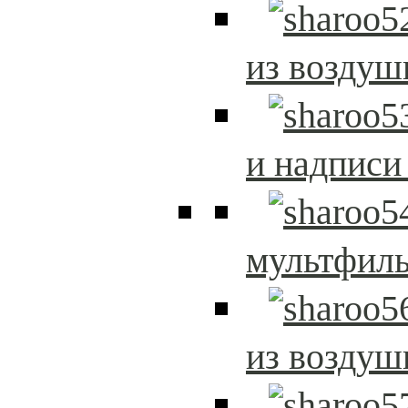
из возду
и надписи
мультфиль
из возду