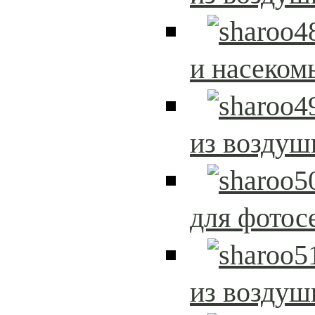
и насеком
из возду
для фотос
из возду