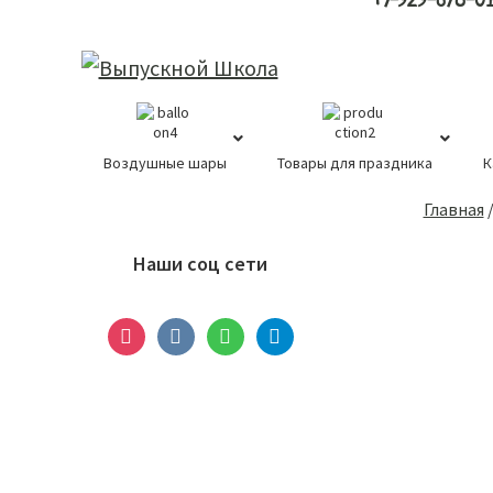
+7-929-678-0
Воздушные шары
Товары для праздника
К
Основной
Главная
сайдбар
Наши соц сети
instagram
vkontakte
whatsapp
telegram