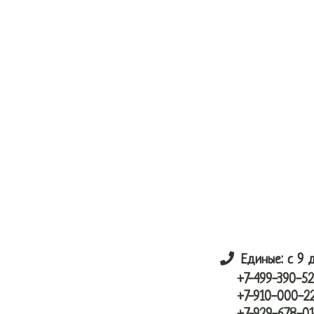
Skip
Skip
лунный шарик
to
to
main
primary
content
sidebar
Единые: с 9 
+7-499-390-52
+7-910-000-2