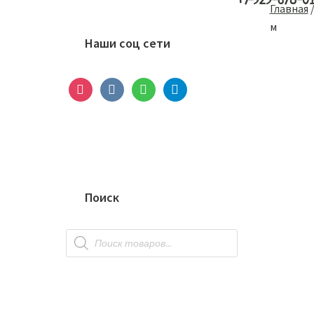
+7-929-678-0
Основной
Главная
сайдбар
м
Наши соц сети
instagram
vkontakte
whatsapp
telegram
Поиск
Поиск
товаров