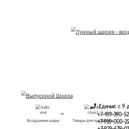
Skip
Skip
лунный шарик
to
to
main
primary
content
sidebar
Единые: с 9 
+7-499-390-52
Воздушные шары
Товары для праздника
К
+7-910-000-2