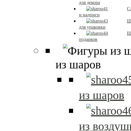
для декора
С
и надписи
Ш
для упаковки
Ш
подарков
из шаров
из шаров
из возду