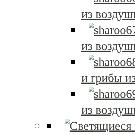
из возду
из возду
и грибы и
из возду