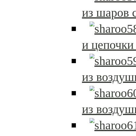
из шаров 
и цепочки
из возду
из возду