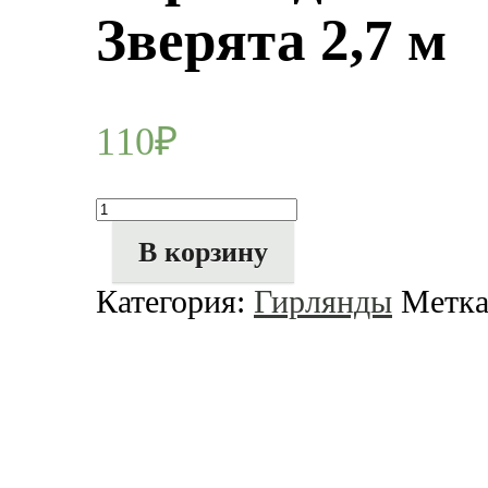
Зверята 2,7 м
110
₽
Количество
товара
Гирлянда
В корзину
-
вымпел
Категория:
Гирлянды
Метк
Милые
Зверята
2,7
м