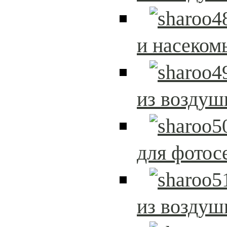
и насеком
из возду
для фотос
из возду