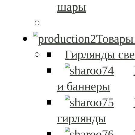
шары
Товары
Гирлянды св
и баннеры
гирлянды