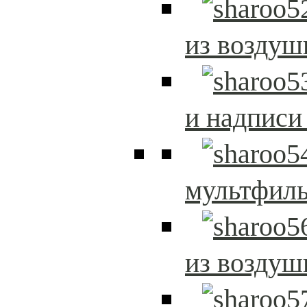
из возду
и надписи
мультфиль
из возду