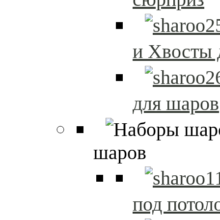
и Хвосты 
для шаров
шаров
под потол