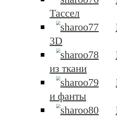
Тассел
3D
из ткани
и фанты