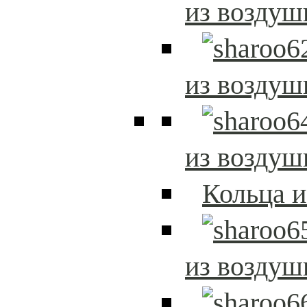
из возду
из возду
из возду
Кольца 
из возду