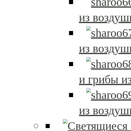
из возду
из возду
и грибы и
из возду