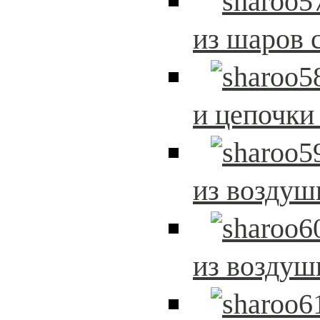
из шаров 
и цепочки
из возду
из возду