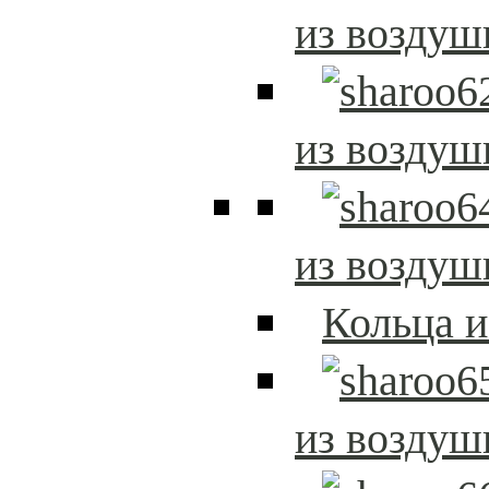
из возду
из возду
из возду
Кольца 
из возду