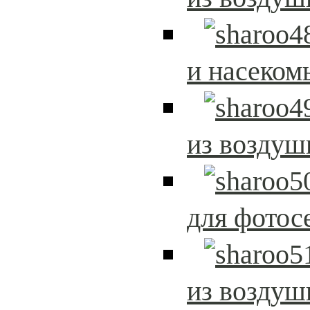
и насеком
из возду
для фотос
из возду