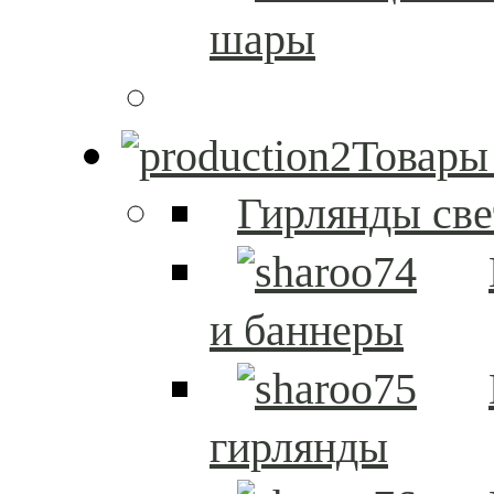
шары
Товары
Гирлянды св
и баннеры
гирлянды