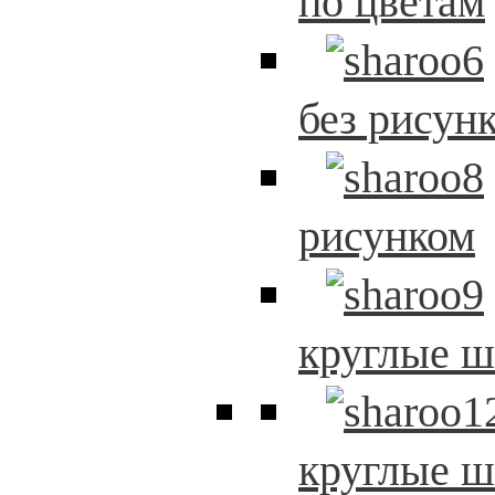
по цветам
без рисун
рисунком
круглые 
круглые 