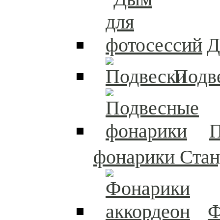
Д
Подв
П
фонарики Стан
Ф