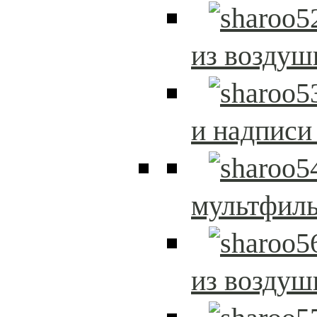
из возду
и надписи
мультфиль
из возду