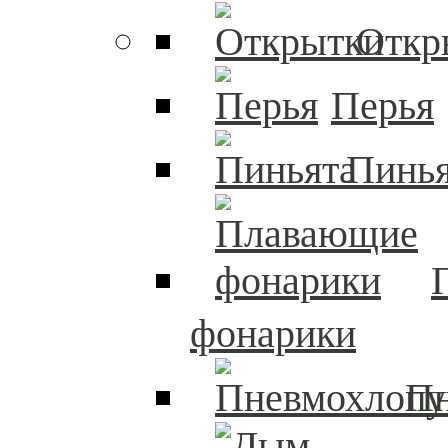
Откр
Перья
Пинья
фонарики
П