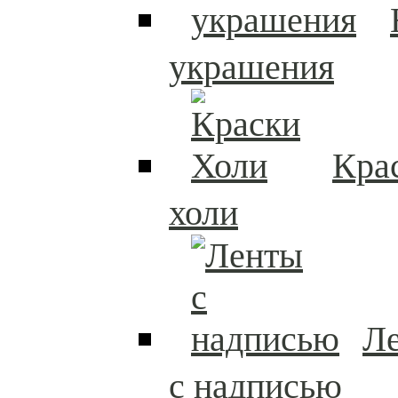
украшения
Кра
холи
Л
с надписью