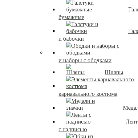
Гал
бумажные
Гал
и бабочки
и наборы с ободками
Шляпы
карнавального костюма
Медал
Лен
с надписью