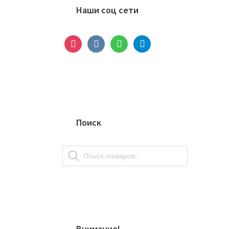
сайдбар
Наши соц сети
instagram
vkontakte
whatsapp
telegram
Поиск
Поиск
товаров
Внимание!