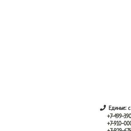
Skip
Skip
лунный шарик
to
to
main
primary
content
sidebar
Единые: с
+7-499-39
+7-910-00