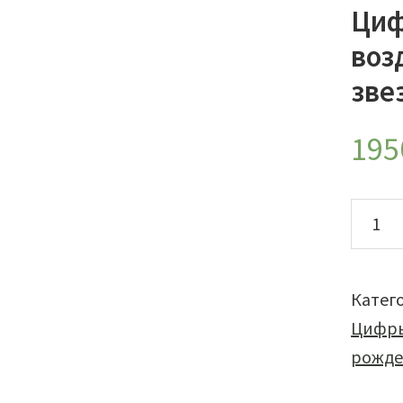
Циф
воз
зве
195
Колич
товар
Цифр
"3"
Катег
от
Цифры
смайл
рожде
из