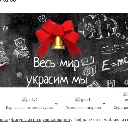
8-01-08
Карнавальные аксессуары
Упаковка подарков
Сервир
вная
/
Фигуры из воздушных шаров
/
Цифра «3» от смайлика из