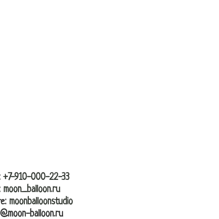
вка
контакты
:
+7-910-000-22-33
:
moon_balloon.ru
те:
moonballoonstudio
l@moon-balloon.ru