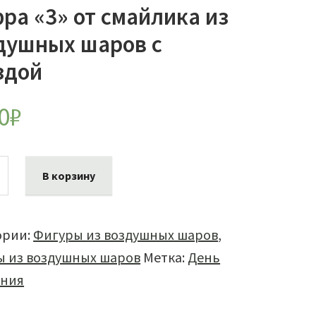
ра «3» от смайлика из
душных шаров с
здой
0
₽
ество
В корзину
а
а
ории:
Фигуры из воздушных шаров
,
 из воздушных шаров
Метка:
День
ика
ния