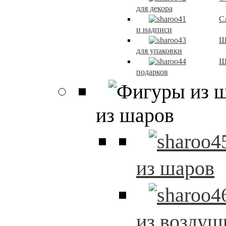
для декора
С
и надписи
Ш
для упаковки
Ш
подарков
из шаров
из шаров
из возду