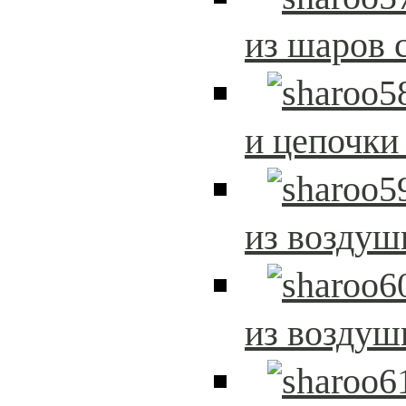
из шаров 
и цепочки
из возду
из возду