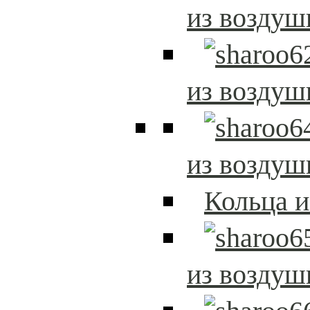
из возду
из возду
из возду
Кольца 
из возду