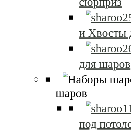
сюрприз
и Хвосты 
для шаров
шаров
под потол