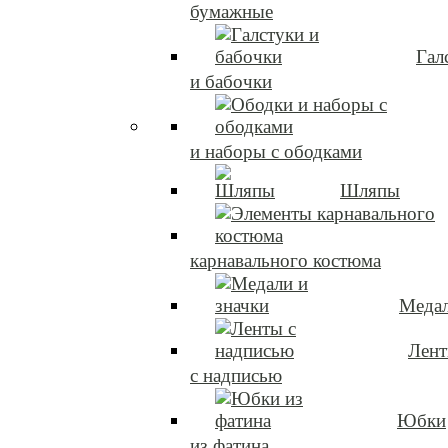
бумажные
Гал
и бабочки
и наборы с ободками
Шляпы
карнавального костюма
Медал
Лен
с надписью
Юбки
из фатина