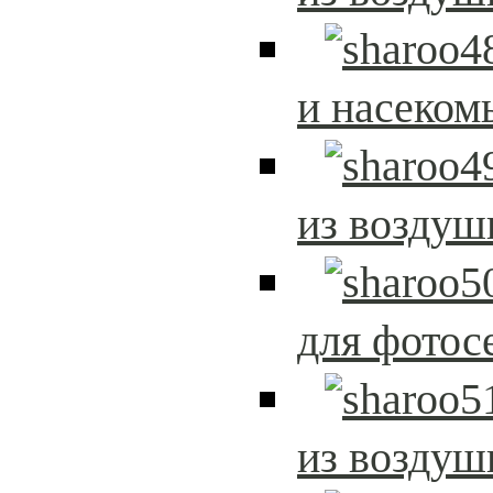
и насеком
из возду
для фотос
из возду