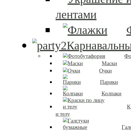
лентами
Карнавальны
Фо
Маски
Очки
Парики
Колпаки
К
и телу
Гал