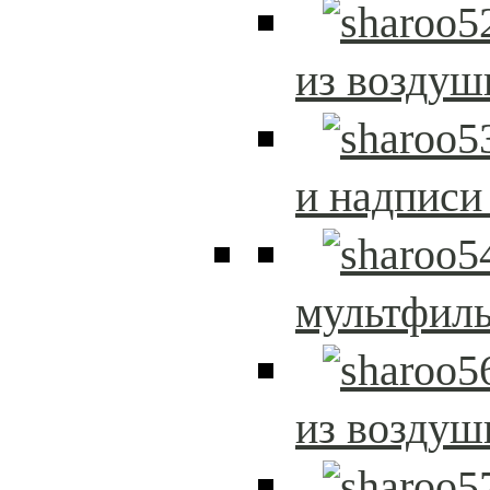
из возду
и надписи
мультфиль
из возду