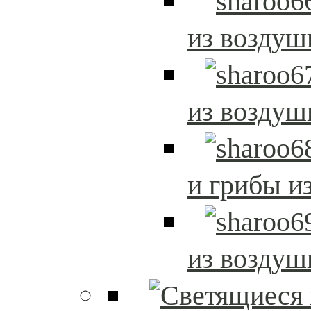
из возду
из возду
и грибы и
из возду