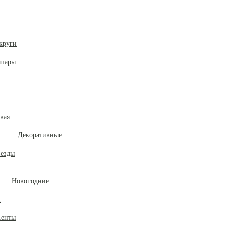
круги
 шары
вая
Декоративные
везды
Новогодние
и
енты