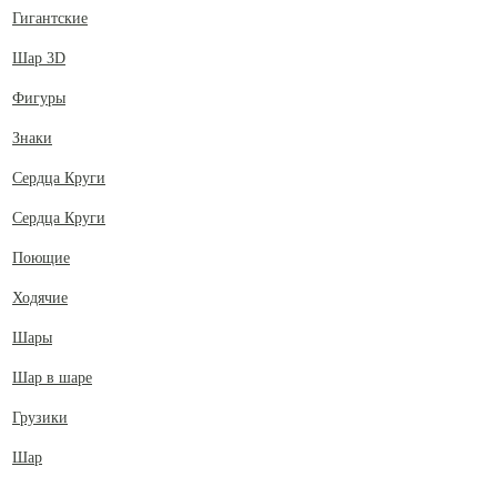
Гигантские
Шар 3D
Фигуры
Знаки
Сердца Круги
Сердца Круги
Поющие
Ходячие
Шары
Шар в шаре
Грузики
Шар