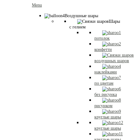
Menu
Воздушные шары
Шары
с гелием
потолок
конфетти
воздушных шаров
наклейками
по цветам
без рисунка
рисунком
круглые шары
круглые шары
круглые шары