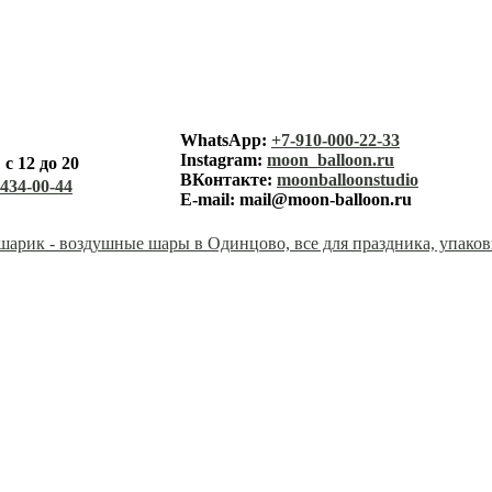
лунный ша
WhatsApp:
+7-910-000-22-33
Instagram:
moon_balloon.ru
с 12 до 20
каталог
ВКонтакте:
moonballoonstudio
-434-00-44
E-mail:
mail@moon-balloon.ru
корзина
заказ
оплата
доставк
контакт