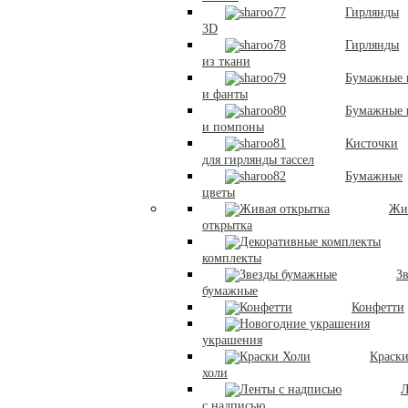
Гирлянды
3D
Гирлянды
из ткани
Бумажные 
и фанты
Бумажные
и помпоны
Кисточки
для гирлянды тассел
Бумажные
цветы
Жи
открытка
комплекты
З
бумажные
Конфетти
украшения
Краск
холи
Л
с надписью