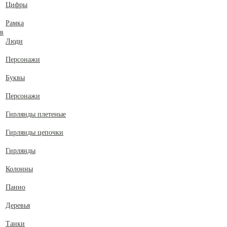
Цифры
Рамка
ов
Люди
Персонажи
Буквы
Персонажи
Гирлянды плетеные
Гирлянды цепочки
Гирлянды
Колонны
Панно
Деревья
Танки