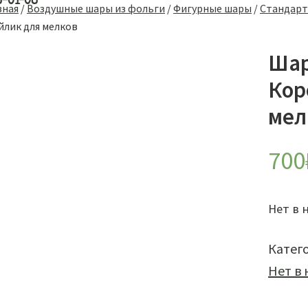
8-01-08
вная
/
Воздушные шары из фольги
/
Фигурные шары
/
Стандарт
йлик для мелков
Шар
Кор
мел
700
Нет в 
Катег
Нет в