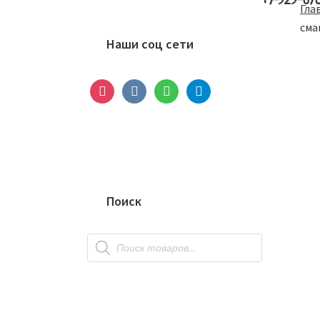
+7-929-67
Основной
Гла
сайдбар
сма
Наши соц сети
instagram
vkontakte
whatsapp
telegram
Поиск
Поиск
товаров