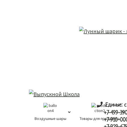
Skip
Skip
лунный шарик
to
to
main
primary
content
sidebar
Единые: с
+7-499-39
Воздушные шары
Товары для праздника
+7-910-00