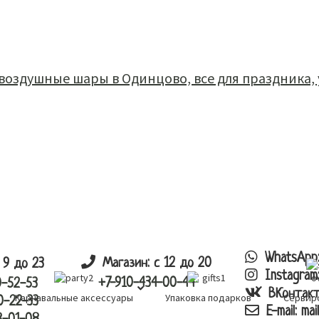
каталог
корзина
заказ
оплата
доста
WhatsApp
Магазин: с 12 до 20
 9 до 23
Instagram
+7-910-434-00-44
0-52-53
ВКонтак
Карнавальные аксессуары
Упаковка подарков
Сервир
0-22-33
E-mail:
mai