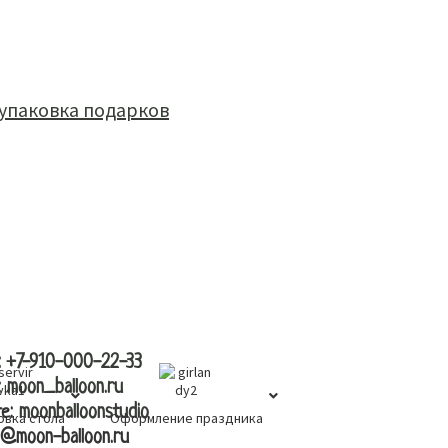
вка
контакты
:
+7-910-000-22-33
:
moon_balloon.ru
те:
moonballoonstudio
овка стола
Оформление праздника
l@moon-balloon.ru