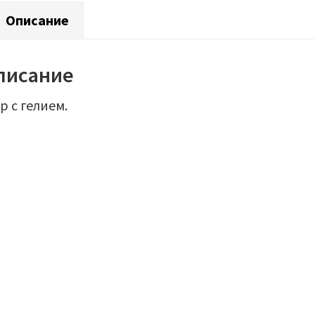
Описание
писание
р с гелием.
р 81 см Фигура Тигренок в колпачке
Шар 66 см Фигур