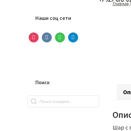
+7-929-678-0
Основной
Главная
сайдбар
Наши соц сети
instagram
vkontakte
whatsapp
telegram
Поиск
Оп
Поиск
товаров
Опи
Шар с 