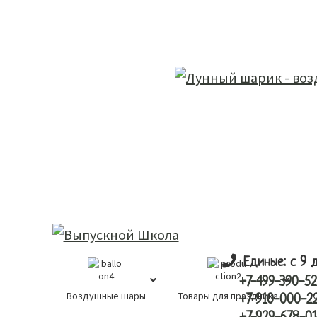
Skip
Skip
лунный шарик
to
to
main
primary
content
sidebar
Единые: с 9 
+7-499-390-52
Воздушные шары
Товары для праздника
К
+7-910-000-2