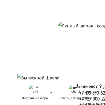
Skip
Skip
лунный шарик
to
to
main
primary
content
sidebar
Единые: с 9 
+7-499-390-52
Воздушные шары
Товары для праздника
К
+7-910-000-2