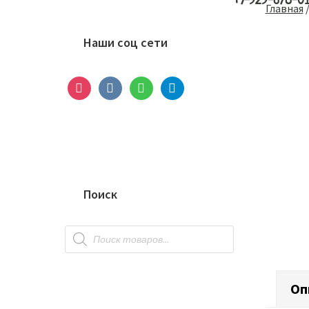
+7-929-678-0
Основной
Главная
сайдбар
Наши соц сети
instagram
vkontakte
whatsapp
telegram
Поиск
Поиск
товаров
Оп