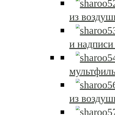
из возду
и надписи
мультфиль
из возду