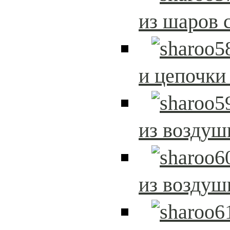
из шаров 
и цепочки
из возду
из возду