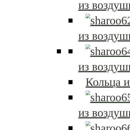
из возду
из возду
из возду
Кольца 
из возду