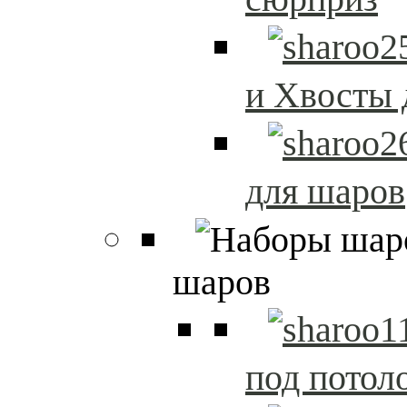
и Хвосты 
для шаров
шаров
под потол