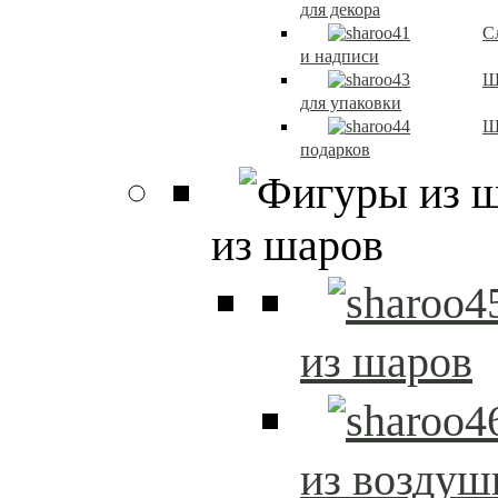
для декора
С
и надписи
Ш
для упаковки
Ш
подарков
из шаров
из шаров
из возду