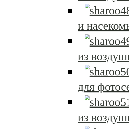
и насеком
из возду
для фотос
из возду