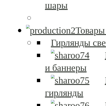
шары
Товары
Гирлянды св
и баннеры
гирлянды