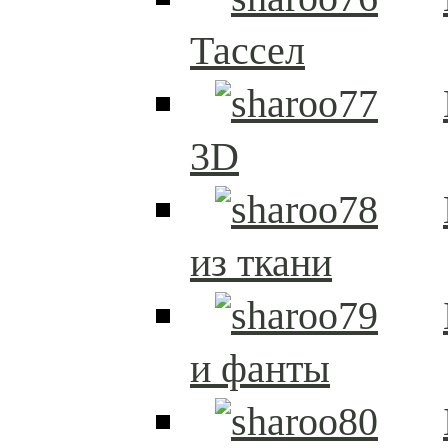
Тассел
3D
из ткани
и фанты