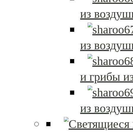
из возду
из возду
и грибы и
из возду