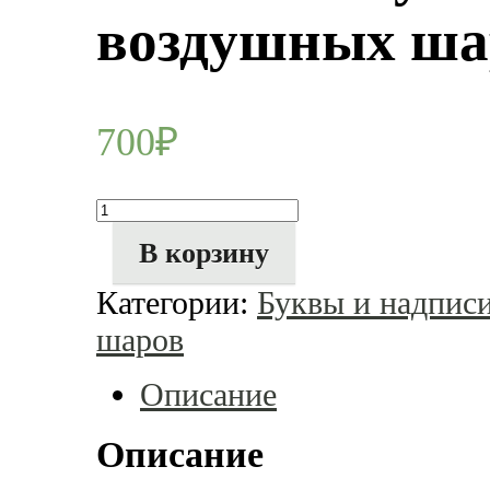
воздушных ша
700
₽
Количество
товара
Салатная
В корзину
буква
"О"
Категории:
Буквы и надпис
из
длинных
шаров
воздушных
шаров
Описание
Описание