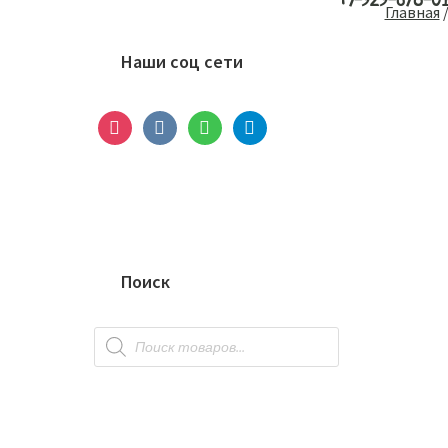
+7-929-678-0
Основной
Главная
сайдбар
Наши соц сети
instagram
vkontakte
whatsapp
telegram
Поиск
Поиск
товаров