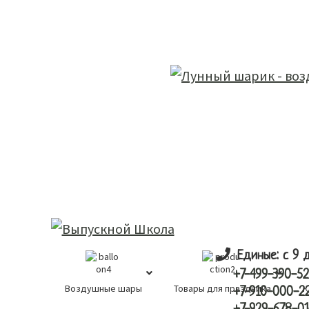
Skip
Skip
лунный шарик
to
to
main
primary
content
sidebar
Единые: с 9 
+7-499-390-52
Воздушные шары
Товары для праздника
К
+7-910-000-2