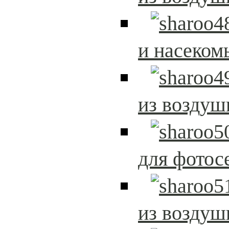
и насеком
из возду
для фотос
из возду