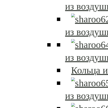
из возду
из возду
из возду
Кольца 
из возду