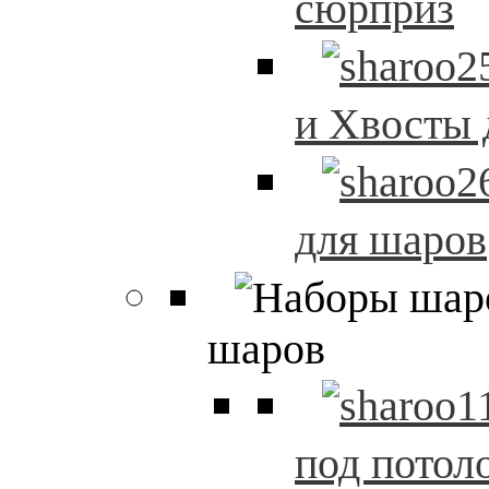
сюрприз
и Хвосты 
для шаров
шаров
под потол