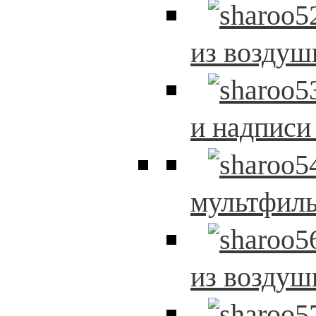
из возду
и надписи
мультфиль
из возду