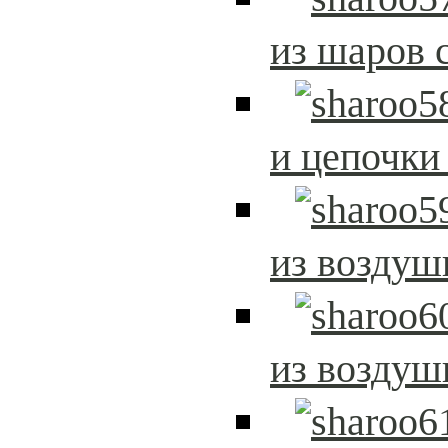
из шаров 
и цепочки
из возду
из возду