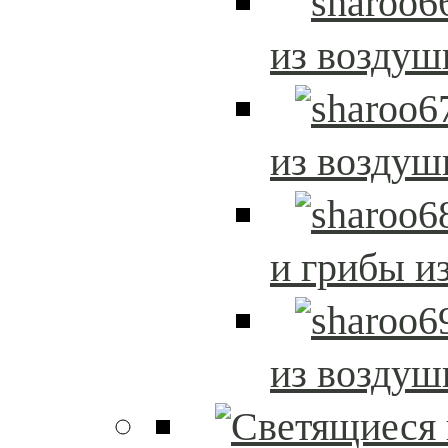
из возду
из возду
и грибы и
из возду