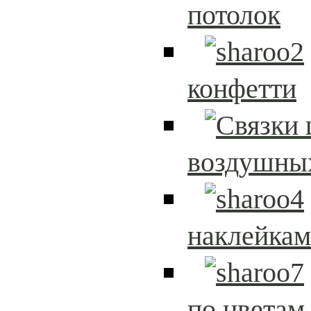
потолок
конфетти
воздушны
наклейка
по цветам